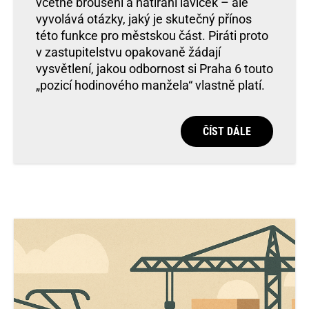
včetně broušení a natírání laviček – ale
vyvolává otázky, jaký je skutečný přínos
této funkce pro městskou část. Piráti proto
v zastupitelstvu opakovaně žádají
vysvětlení, jakou odbornost si Praha 6 touto
„pozicí hodinového manžela“ vlastně platí.
ČÍST DÁLE