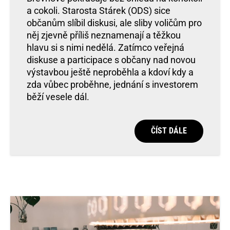
a cokoli. Starosta Stárek (ODS) sice
občanům slíbil diskusi, ale sliby voličům pro
něj zjevně příliš neznamenají a těžkou
hlavu si s nimi nedělá. Zatímco veřejná
diskuse a participace s občany nad novou
výstavbou ještě neproběhla a kdoví kdy a
zda vůbec proběhne, jednání s investorem
běží vesele dál.
ČÍST DÁLE