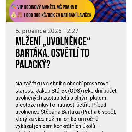
5. prosince 2025 12:27
Mlžení „uvolněnce“
Bartáka. Osvětlí to
Palacký?
Na začátku volebního období prosazoval
starosta Jakub Stárek (ODS) rekordní počet
uvolněných zastupitelů s plným platem,
přestože mluvil o nutnosti šetřit. Případ
uvolněnce Štěpána Bartáka (Praha 6 sobě),
který za více než milion korun ročně
vykázal jen osm konkrétních úkolů –