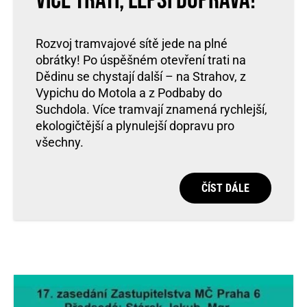
Více tratí, lepší doprava!
Rozvoj tramvajové sítě jede na plné
obrátky! Po úspěšném otevření trati na
Dědinu se chystají další – na Strahov, z
Vypichu do Motola a z Podbaby do
Suchdola. Více tramvají znamená rychlejší,
ekologičtější a plynulejší dopravu pro
všechny.
ČÍST DÁLE