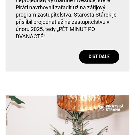
neprojednaly významné investice, které
Piráti navrhovali zařadit už na zářijový
program zastupitelstva. Starosta Stárek je
přislíbil projednat až na zastupitelstvu v
únoru 2025, tedy „PĚT MINUT PO
DVANÁCTÉ“.
ČÍST DÁLE