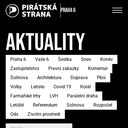
Praha 6
AKTUALITY
Praha 6
Vaše 6
Šestka
Sneo
Koněv
Zastupitelstvo
Pravni zakazky
Komentar
Šolínova
Architektura
Doprava
Pbis
Volby
Letiste
Covid 19
Kolář
Farmářské trhy
LVH
Paralelní dráha
Letiště
Referendum
Solinova
Rozpočet
Ods
Zivotni prostredi