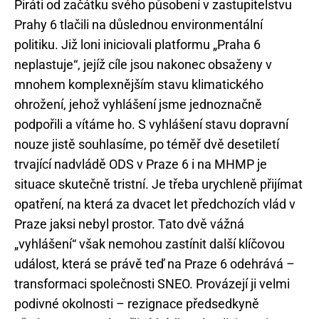
Piráti od začátku svého působení v zastupitelstvu
Prahy 6 tlačili na důslednou environmentální
politiku. Již loni iniciovali platformu „Praha 6
neplastuje“, jejíž cíle jsou nakonec obsaženy v
mnohem komplexnějším stavu klimatického
ohrožení, jehož vyhlášení jsme jednoznačně
podpořili a vítáme ho. S vyhlášení stavu dopravní
nouze jistě souhlasíme, po téměř dvě desetiletí
trvající nadvládě ODS v Praze 6 i na MHMP je
situace skutečně tristní. Je třeba urychleně přijímat
opatření, na která za dvacet let předchozích vlád v
Praze jaksi nebyl prostor. Tato dvě vážná
„vyhlášení“ však nemohou zastínit další klíčovou
událost, která se právě teď na Praze 6 odehrává –
transformaci společnosti SNEO. Provázejí ji velmi
podivné okolnosti – rezignace předsedkyně