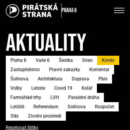
Praha 6
AKTUALITY
Praha 6
Vaše 6
Šestka
Sneo
Koněv
Zastupitelstvo
Pravni zakazky
Komentar
Šolínova
Architektura
Doprava
Pbis
Volby
Letiste
Covid 19
Kolář
Farmářské trhy
LVH
Paralelní dráha
Letiště
Referendum
Solinova
Rozpočet
Ods
Zivotni prostredi
Resetovat štítky