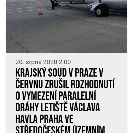
20. srpna 2020 2:00
Krajský soud v Praze v
červnu zrušil rozhodnutí
o vymezení paralelní
dráhy Letiště Václava
Havla Praha ve
středočeském územním