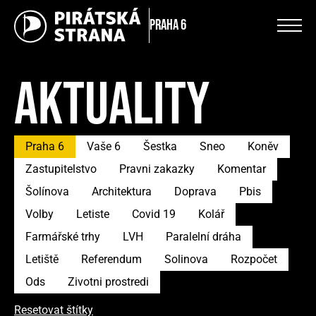
Praha 6
AKTUALITY
Praha 6
Vaše 6
Šestka
Sneo
Koněv
Zastupitelstvo
Pravni zakazky
Komentar
Šolínova
Architektura
Doprava
Pbis
Volby
Letiste
Covid 19
Kolář
Farmářské trhy
LVH
Paralelní dráha
Letiště
Referendum
Solinova
Rozpočet
Ods
Zivotni prostredi
Resetovat štítky