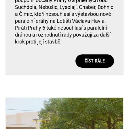
podpořili občany Prahy 6 a přilehlých obcí
Suchdola, Nebušic, Lysolají, Chaber, Bohnic
a Čimic, kteří nesouhlasí s výstavbou nové
paralelní dráhy na Letišti Václava Havla.
Piráti Prahy 6 také nesouhlasí s paralelní
dráhou a rozhodnutí rady považují za další
krok proti její stavbě.
ČÍST DÁLE