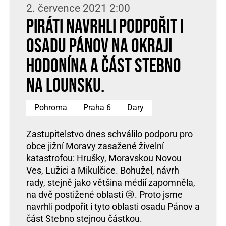
2. července 2021 2:00
Piráti navrhli podpořit i
osadu Pánov na okraji
Hodonína a část Stebno
na Lounsku.
Pohroma
Praha 6
Dary
Zastupitelstvo dnes schválilo podporu pro
obce jižní Moravy zasažené živelní
katastrofou: Hrušky, Moravskou Novou
Ves, Lužici a Mikulčice. Bohužel, návrh
rady, stejně jako většina médií zapomněla,
na dvě postižené oblasti 😢. Proto jsme
navrhli podpořit i tyto oblasti osadu Pánov a
část Stebno stejnou částkou.