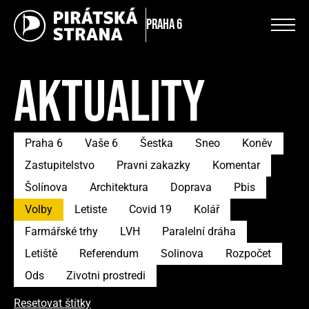
Praha 6
AKTUALITY
Praha 6
Vaše 6
Šestka
Sneo
Koněv
Zastupitelstvo
Pravni zakazky
Komentar
Šolínova
Architektura
Doprava
Pbis
Volby
Letiste
Covid 19
Kolář
Farmářské trhy
LVH
Paralelní dráha
Letiště
Referendum
Solinova
Rozpočet
Ods
Zivotni prostredi
Resetovat štítky