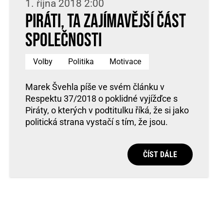
1. října 2018 2:00
Piráti, ta zajímavější část
společnosti
Volby
Politika
Motivace
Marek Švehla píše ve svém článku v
Respektu 37/2018 o poklidné vyjížďce s
Piráty, o kterých v podtitulku říká, že si jako
politická strana vystačí s tím, že jsou.
ČÍST DÁLE