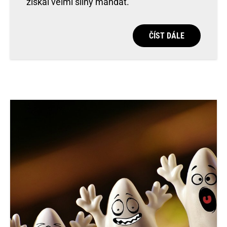
získal velmi silný mandát.
ČÍST DÁLE