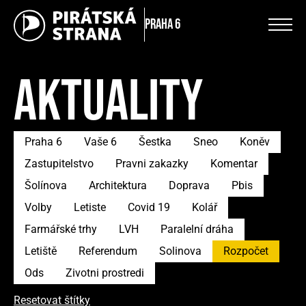
Praha 6
AKTUALITY
Praha 6
Vaše 6
Šestka
Sneo
Koněv
Zastupitelstvo
Pravni zakazky
Komentar
Šolínova
Architektura
Doprava
Pbis
Volby
Letiste
Covid 19
Kolář
Farmářské trhy
LVH
Paralelní dráha
Letiště
Referendum
Solinova
Rozpočet
Ods
Zivotni prostredi
Resetovat štítky