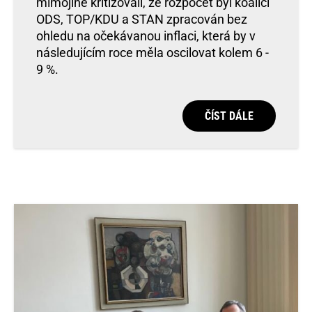
mimojiné kritizovali, že rozpočet byl koalicí
ODS, TOP/KDU a STAN zpracován bez
ohledu na očekávanou inflaci, která by v
následujícím roce měla oscilovat kolem 6 -
9 %.
ČÍST DÁLE